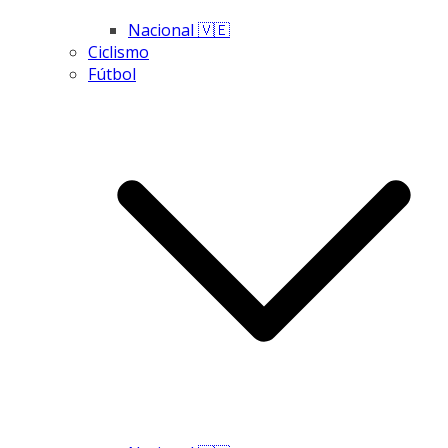
Nacional 🇻🇪
Ciclismo
Fútbol