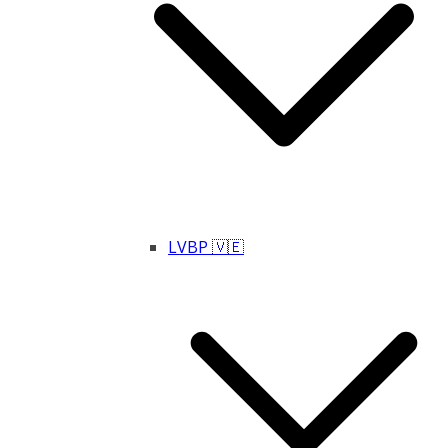
LVBP 🇻🇪