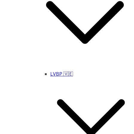
LVBP 🇻🇪