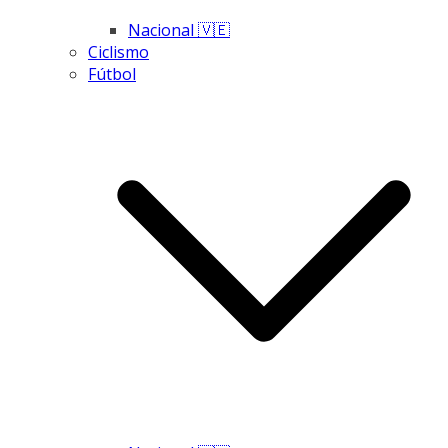
Nacional 🇻🇪
Ciclismo
Fútbol