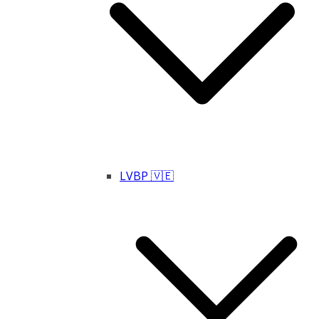
LVBP 🇻🇪