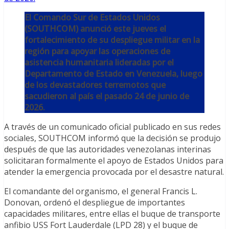
El Comando Sur de Estados Unidos
(SOUTHCOM) anunció este jueves el
fortalecimiento de su despliegue militar en la
región para apoyar las operaciones de
asistencia humanitaria lideradas por el
Departamento de Estado en Venezuela, luego
de los devastadores terremotos que
sacudieron al país el pasado 24 de junio de
2026.
A través de un comunicado oficial publicado en sus redes
sociales, SOUTHCOM informó que la decisión se produjo
después de que las autoridades venezolanas interinas
solicitaran formalmente el apoyo de Estados Unidos para
atender la emergencia provocada por el desastre natural.
El comandante del organismo, el general Francis L.
Donovan, ordenó el despliegue de importantes
capacidades militares, entre ellas el buque de transporte
anfibio USS Fort Lauderdale (LPD 28) y el buque de