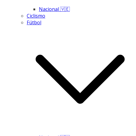
Nacional 🇻🇪
Ciclismo
Fútbol