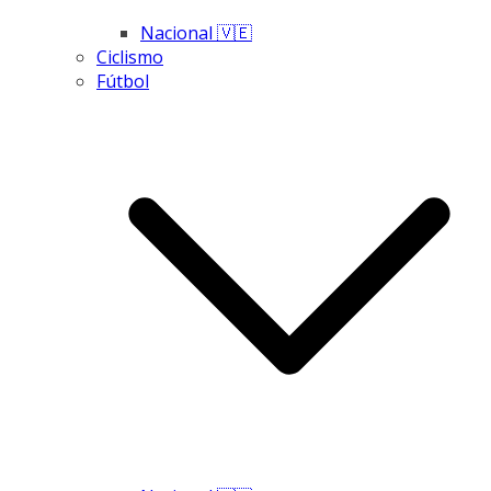
Nacional 🇻🇪
Ciclismo
Fútbol