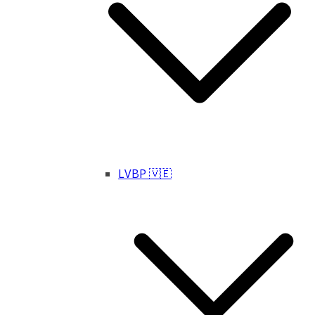
LVBP 🇻🇪