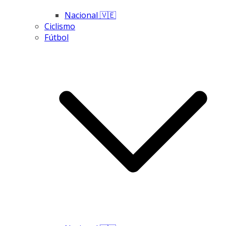
Nacional 🇻🇪
Ciclismo
Fútbol