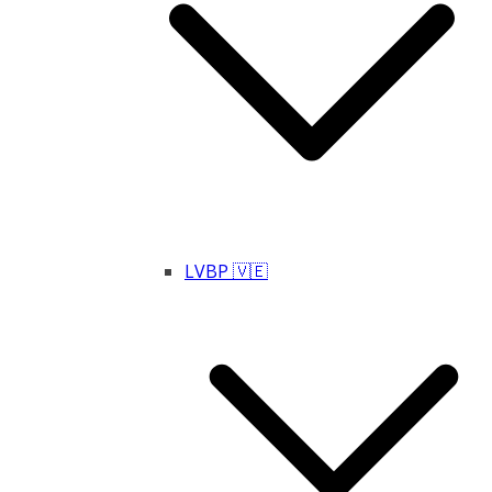
LVBP 🇻🇪