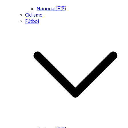
Nacional 🇻🇪
Ciclismo
Fútbol