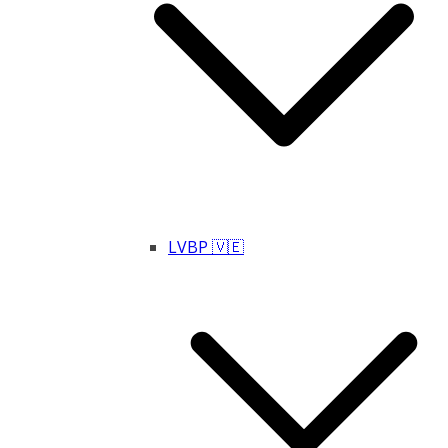
LVBP 🇻🇪