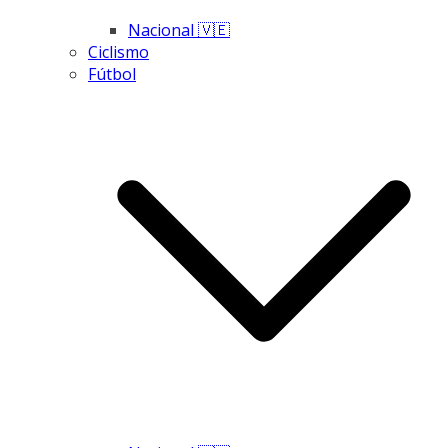
Nacional 🇻🇪
Ciclismo
Fútbol