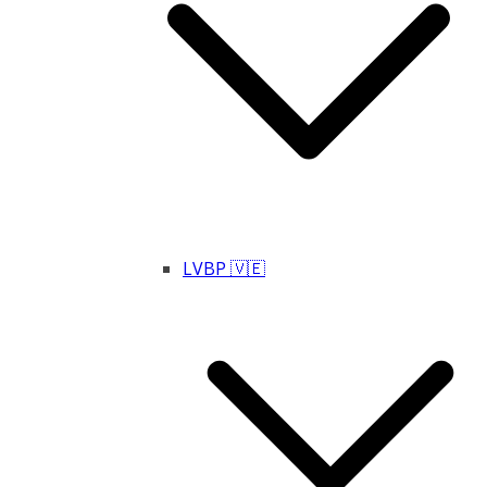
LVBP 🇻🇪