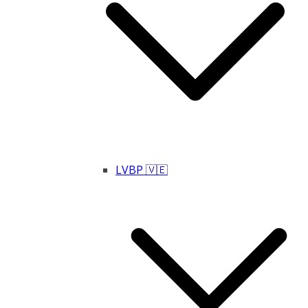
LVBP 🇻🇪