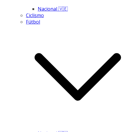
Nacional 🇻🇪
Ciclismo
Fútbol