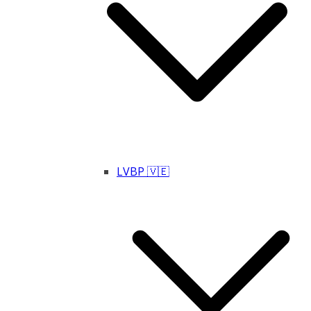
LVBP 🇻🇪