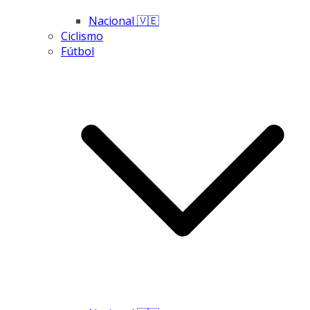
Nacional 🇻🇪
Ciclismo
Fútbol