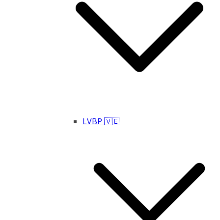
LVBP 🇻🇪