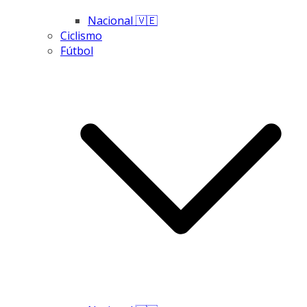
Nacional 🇻🇪
Ciclismo
Fútbol