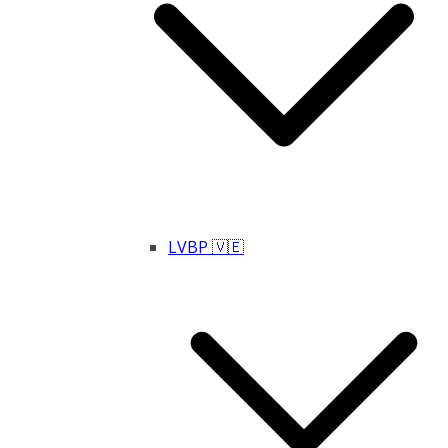
LVBP 🇻🇪