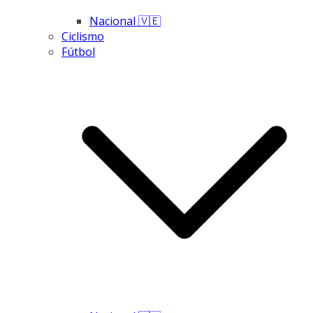
Nacional 🇻🇪
Ciclismo
Fútbol