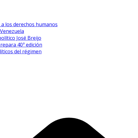
es a los derechos humanos
 Venezuela
olítico José Breijo
prepara 40ª edición
íticos del régimen