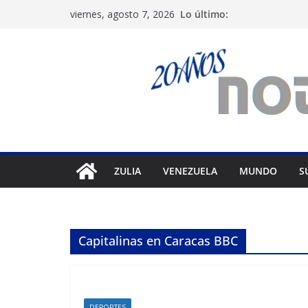
Saltar
Lo último:
viernes, agosto 7, 2026
al
contenido
ZULIA
VENEZUELA
MUNDO
S
Capitalinas en Caracas BBC
DEPORTES