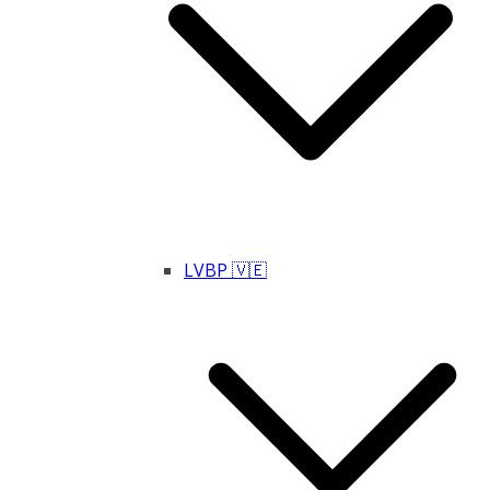
LVBP 🇻🇪