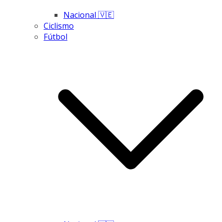
Nacional 🇻🇪
Ciclismo
Fútbol