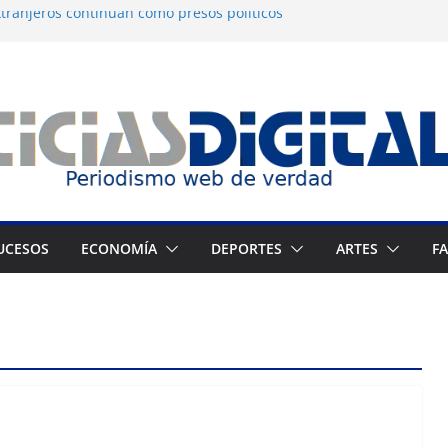
tranjeros continúan como presos políticos
a: OVP denuncia 15 años de violaciones a los
nos
independiente del Fondo Petrolero en
exige justicia por muerte del preso
jo
 Francés culmina muestra histórica y
ción
UCESOS
ECONOMÍA
DEPORTES
ARTES
F