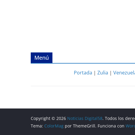
Menú
Portada
|
Zulia
|
Venezuel
Copyright © 2026
Noticias Digital58
. Todos los der
Tema:
ColorMag
por ThemeGrill. Funciona con
Wor