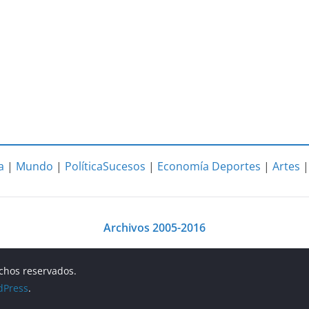
a
|
Mundo
|
Política
Sucesos
|
Economía
Deportes
|
Artes
Archivos 2005-2016
echos reservados.
dPress
.