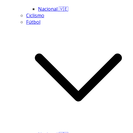
Nacional 🇻🇪
Ciclismo
Fútbol