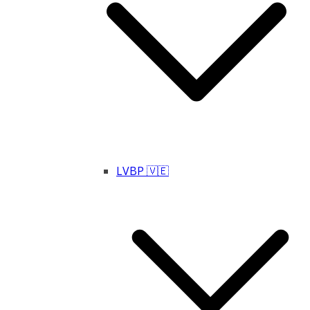
LVBP 🇻🇪