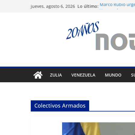
Saltar
Lo último:
Marco Rubio urge
jueves, agosto 6, 2026
al
Venezuela
Liga FutVe: Rayo
contenido
Diana Sanoja: La 
exterior
Hallan el cuerpo 
avalancha en Pak
Machado exige un
diálogo
ZULIA
VENEZUELA
MUNDO
S
Colectivos Armados