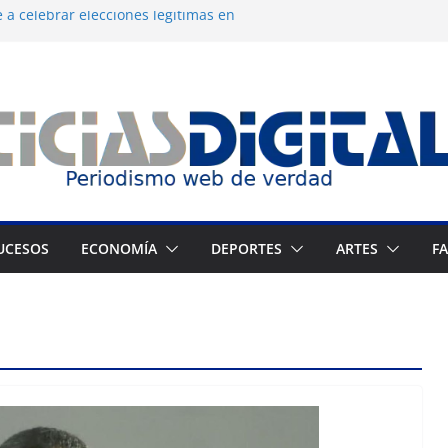
 a celebrar elecciones legítimas en
 Zuliano busca redimirse en su feudo
consagración del talento venezolano en el
del montañista Nirmal Purja tras
istán
 cronograma electoral a la mesa de
UCESOS
ECONOMÍA
DEPORTES
ARTES
F