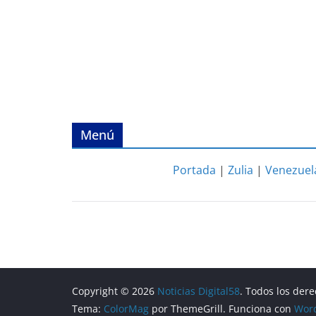
Menú
Portada
|
Zulia
|
Venezuel
Copyright © 2026
Noticias Digital58
. Todos los der
Tema:
ColorMag
por ThemeGrill. Funciona con
Wor