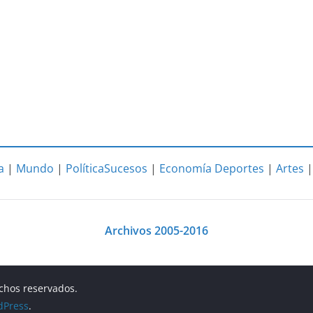
a
|
Mundo
|
Política
Sucesos
|
Economía
Deportes
|
Artes
Archivos 2005-2016
echos reservados.
dPress
.