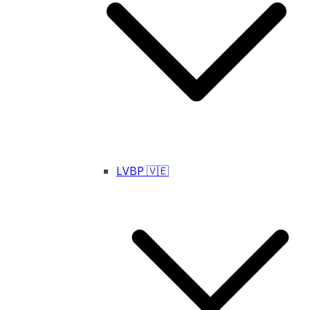
LVBP 🇻🇪