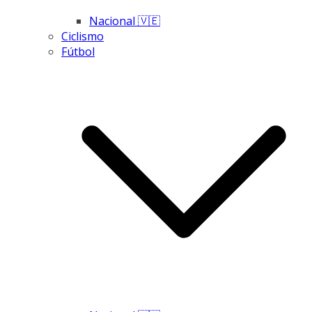
Nacional 🇻🇪
Ciclismo
Fútbol