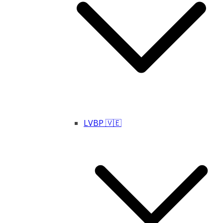
LVBP 🇻🇪