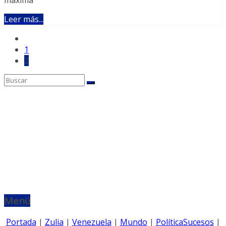
Leer más...
Posts
1
pagination
2
Menú
Portada
|
Zulia
|
Venezuela
|
Mundo
|
Política
Sucesos
|