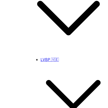
LVBP 🇻🇪