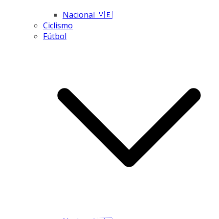
Nacional 🇻🇪
Ciclismo
Fútbol