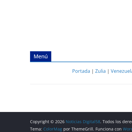
Menú
Portada
|
Zulia
|
Venezuel
Copyright © 2026
Noticias Digital58
. Todos los der
Tema:
ColorMag
por ThemeGrill. Funciona con
Wor