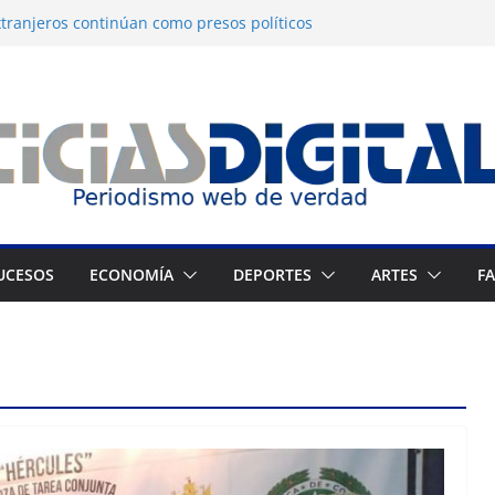
tranjeros continúan como presos políticos
a: OVP denuncia 15 años de violaciones a los
nos
independiente del Fondo Petrolero en
exige justicia por muerte del preso
jo
 Francés culmina muestra histórica y
ción
UCESOS
ECONOMÍA
DEPORTES
ARTES
F