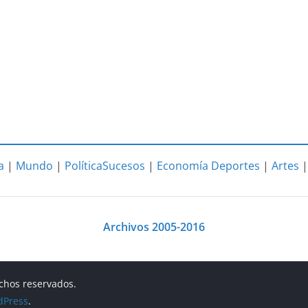
a
|
Mundo
|
Política
Sucesos
|
Economía
Deportes
|
Artes
Archivos 2005-2016
echos reservados.
dPress
.