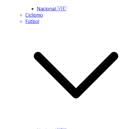
Nacional 🇻🇪
Ciclismo
Fútbol