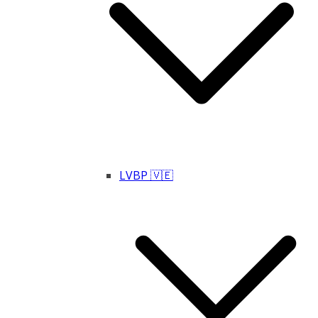
LVBP 🇻🇪