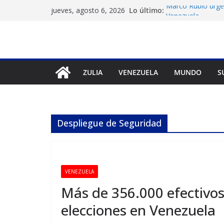
Saltar
Marco Rubio urge 
Lo último:
jueves, agosto 6, 2026
Venezuela
al
Liga FutVe: Rayo 
contenido
Diana Sanoja: La 
exterior
Hallan el cuerpo 
en Pakistán
ZULIA
VENEZUELA
MUNDO
S
Machado exige un
diálogo
Despliegue de Seguridad
VENEZUELA
Más de 356.000 efectivos
elecciones en Venezuela