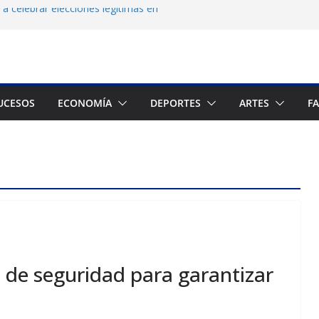
a celebrar elecciones legítimas en
Zuliano busca redimirse en su feudo
consagración del talento venezolano en el
del montañista Nirmal Purja tras avalancha
UCESOS
ECONOMÍA
DEPORTES
ARTES
F
 cronograma electoral a la mesa de
 de seguridad para garantizar