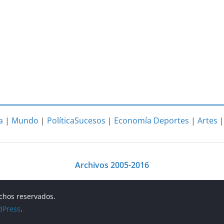
a
|
Mundo
|
Política
Sucesos
|
Economía
Deportes
|
Artes
Archivos 2005-2016
echos reservados.
dPress
.