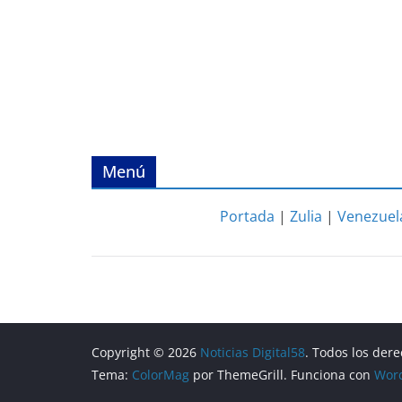
Menú
Portada
|
Zulia
|
Venezuel
Copyright © 2026
Noticias Digital58
. Todos los der
Tema:
ColorMag
por ThemeGrill. Funciona con
Wor