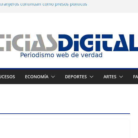
tranjeros continúan como presos políticos
a: OVP denuncia 15 años de violaciones a los
nos
independiente del Fondo Petrolero en
exige justicia por muerte del preso
jo
 Francés culmina muestra histórica y
ción
UCESOS
ECONOMÍA
DEPORTES
ARTES
F