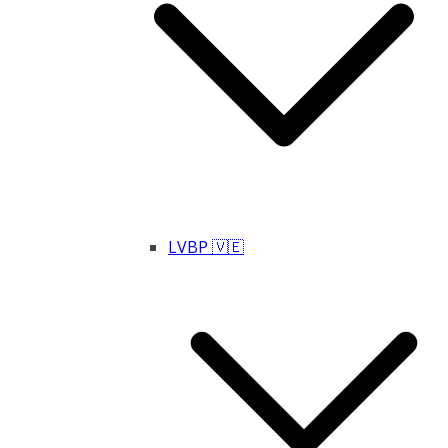
LVBP 🇻🇪