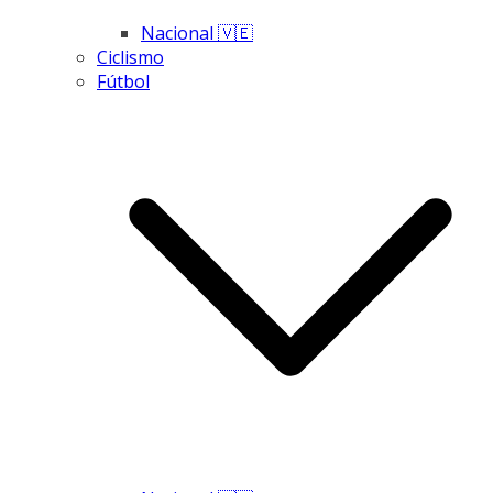
Nacional 🇻🇪
Ciclismo
Fútbol