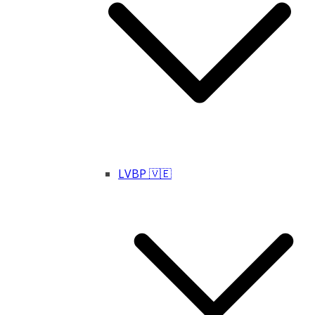
LVBP 🇻🇪