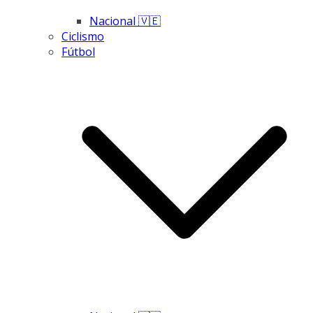
Nacional 🇻🇪
Ciclismo
Fútbol