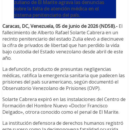
zuliano de El Marite agrava las denuncias
sobre la falta de atención médica en el
sistema penitenciario del país.
Caracas, DC, Venezuela, 05 de junio de 2026 (ND58).-
El
fallecimiento de Alberto Rafael Solarte Cabrera en un
recinto penitenciario del estado Zulia elevó a diecinueve
la cifra de privados de libertad que han perdido la vida
bajo custodia del Estado venezolano desde abril de este
año.
La defunción, producto de presuntas negligencias
médicas, ratifica la emergencia sanitaria que padecen las
prisiones del país suramericano, según documentó el
Observatorio Venezolano de Prisiones (OVP).
Solarte Cabrera expiró en las instalaciones del Centro de
Formación del Hombre Nuevo «Doctor Francisco
Delgado», otrora conocido como el penal de El Marite.
La institución defensora de derechos humanos registró
este suceso como la decimonovena fatalidad ocurrida