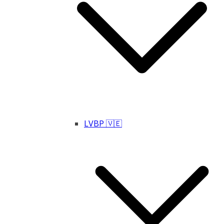
LVBP 🇻🇪