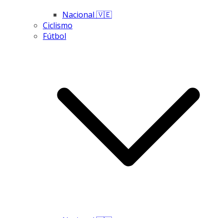
Nacional 🇻🇪
Ciclismo
Fútbol