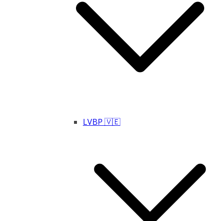
LVBP 🇻🇪