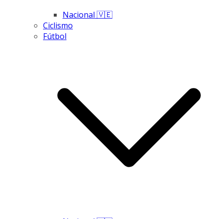
Nacional 🇻🇪
Ciclismo
Fútbol