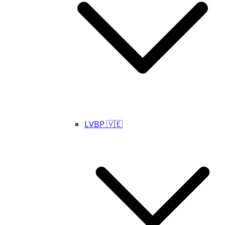
LVBP 🇻🇪