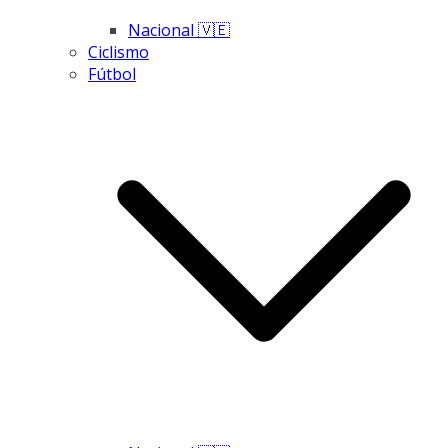
Nacional 🇻🇪
Ciclismo
Fútbol