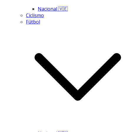
Nacional 🇻🇪
Ciclismo
Fútbol