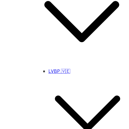
LVBP 🇻🇪