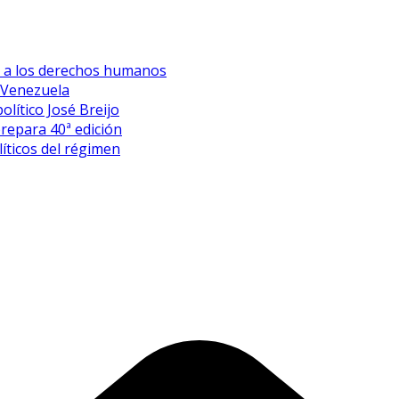
es a los derechos humanos
 Venezuela
olítico José Breijo
prepara 40ª edición
íticos del régimen