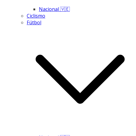
Nacional 🇻🇪
Ciclismo
Fútbol