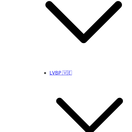
LVBP 🇻🇪