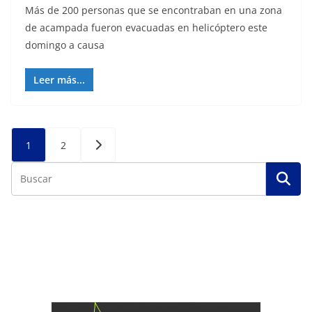
Más de 200 personas que se encontraban en una zona
de acampada fueron evacuadas en helicóptero este
domingo a causa
Leer más...
Posts
1
2
pagination