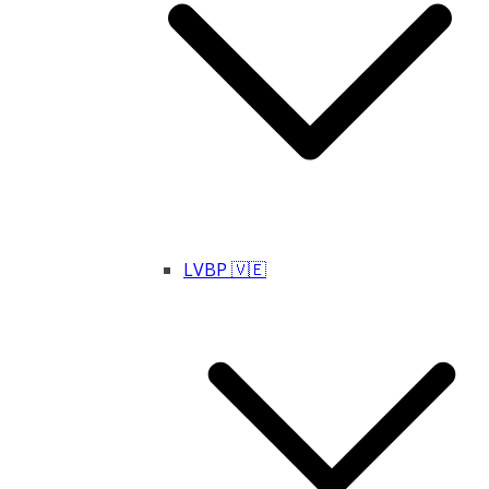
LVBP 🇻🇪