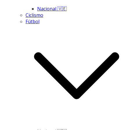
Nacional 🇻🇪
Ciclismo
Fútbol