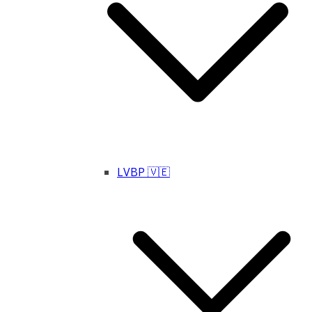
LVBP 🇻🇪