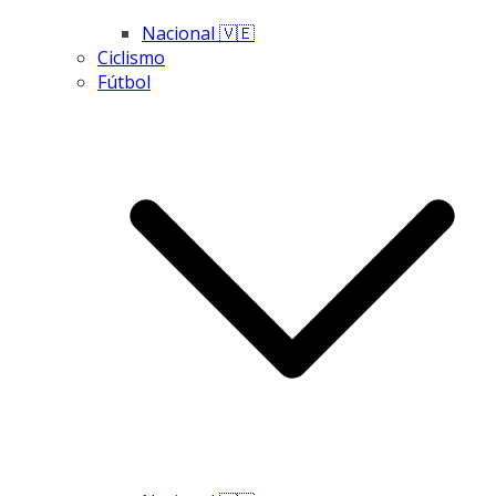
Nacional 🇻🇪
Ciclismo
Fútbol