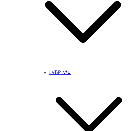
LVBP 🇻🇪