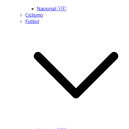
Nacional 🇻🇪
Ciclismo
Fútbol