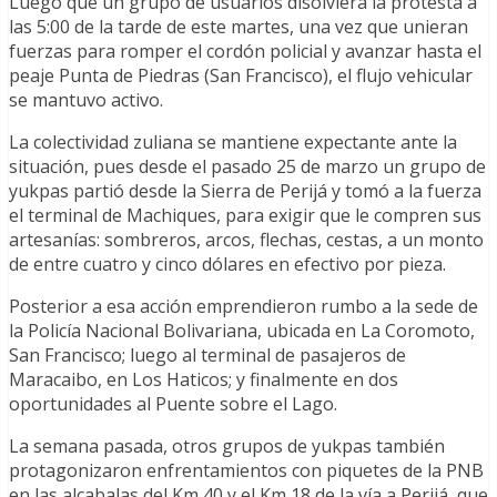
Luego que un grupo de usuarios disolviera la protesta a
las 5:00 de la tarde de este martes, una vez que unieran
fuerzas para romper el cordón policial y avanzar hasta el
peaje Punta de Piedras (San Francisco), el flujo vehicular
se mantuvo activo.
La colectividad zuliana se mantiene expectante ante la
situación, pues desde el pasado 25 de marzo un grupo de
yukpas partió desde la Sierra de Perijá y tomó a la fuerza
el terminal de Machiques, para exigir que le compren sus
artesanías: sombreros, arcos, flechas, cestas, a un monto
de entre cuatro y cinco dólares en efectivo por pieza.
Posterior a esa acción emprendieron rumbo a la sede de
la Policía Nacional Bolivariana, ubicada en La Coromoto,
San Francisco; luego al terminal de pasajeros de
Maracaibo, en Los Haticos; y finalmente en dos
oportunidades al Puente sobre el Lago.
La semana pasada, otros grupos de yukpas también
protagonizaron enfrentamientos con piquetes de la PNB
en las alcabalas del Km 40 y el Km 18 de la vía a Perijá, que