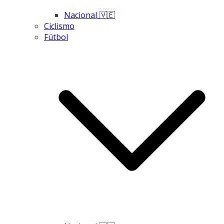
Nacional 🇻🇪
Ciclismo
Fútbol