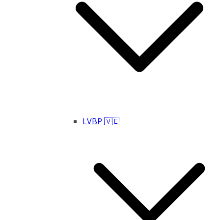
LVBP 🇻🇪