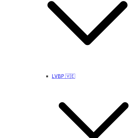
LVBP 🇻🇪