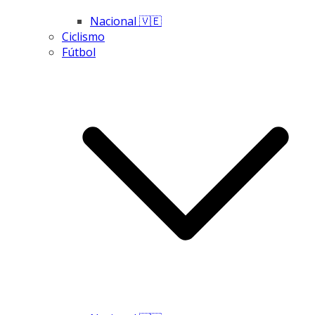
Nacional 🇻🇪
Ciclismo
Fútbol