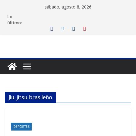
Saltar
sábado, agosto 8, 2026
al
Lo
contenido
último:
Jiu-jitsu brasileño
DEPORTES