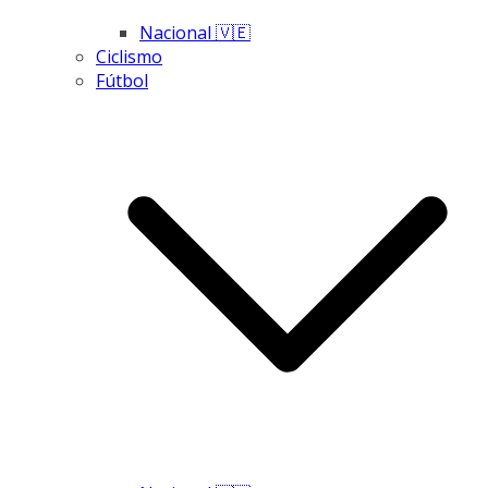
Nacional 🇻🇪
Ciclismo
Fútbol