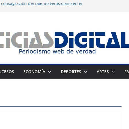
 consagración del talento venezolano en el
tranjeros continúan como presos políticos
gua desatan protestas nocturnas en
os
 dermocosmética Vida Gloss abre en
 Zuliano busca redimirse en su feudo
UCESOS
ECONOMÍA
DEPORTES
ARTES
F