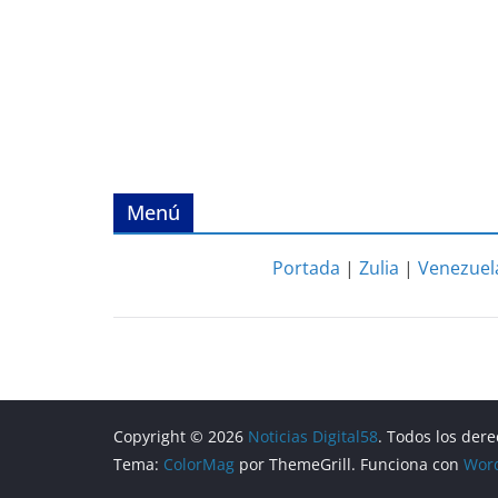
Menú
Portada
|
Zulia
|
Venezuel
Copyright © 2026
Noticias Digital58
. Todos los der
Tema:
ColorMag
por ThemeGrill. Funciona con
Wor