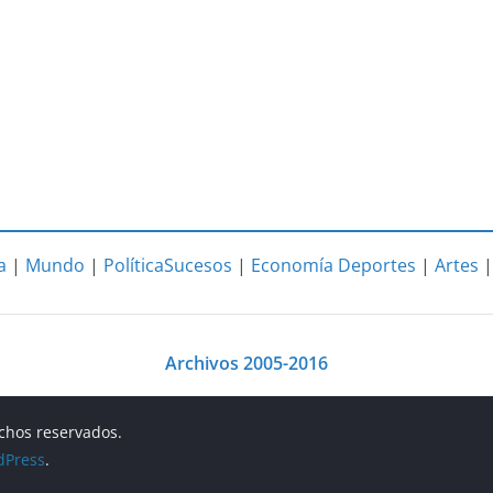
a
|
Mundo
|
Política
Sucesos
|
Economía
Deportes
|
Artes
Archivos 2005-2016
echos reservados.
dPress
.