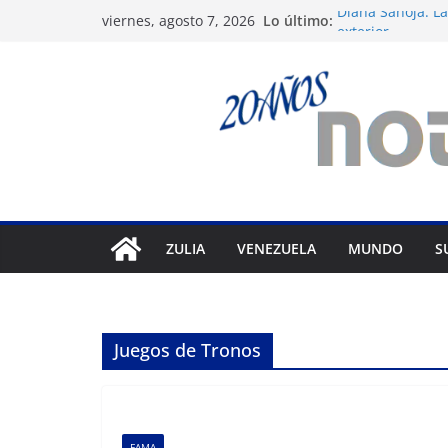
Saltar
Lo último:
Diana Sanoja: La
viernes, agosto 7, 2026
al
exterior
Venezuela: 40 ex
contenido
del régimen
Apagones en Ara
varios municipi
Nueva tienda de
Maracaibo
Liga FutVe: Rayo
ZULIA
VENEZUELA
MUNDO
S
Juegos de Tronos
FAMA