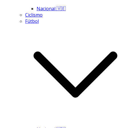
Nacional 🇻🇪
Ciclismo
Fútbol