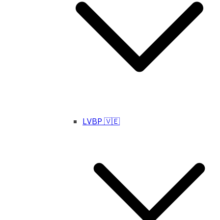
LVBP 🇻🇪