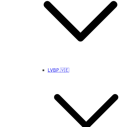
LVBP 🇻🇪