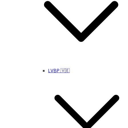
LVBP 🇻🇪