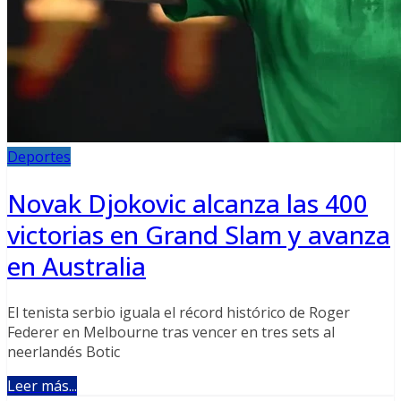
Deportes
Novak Djokovic alcanza las 400
victorias en Grand Slam y avanza
en Australia
El tenista serbio iguala el récord histórico de Roger
Federer en Melbourne tras vencer en tres sets al
neerlandés Botic
Leer más...