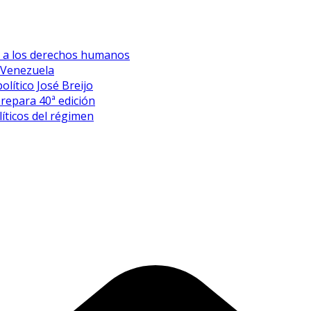
es a los derechos humanos
 Venezuela
olítico José Breijo
prepara 40ª edición
íticos del régimen