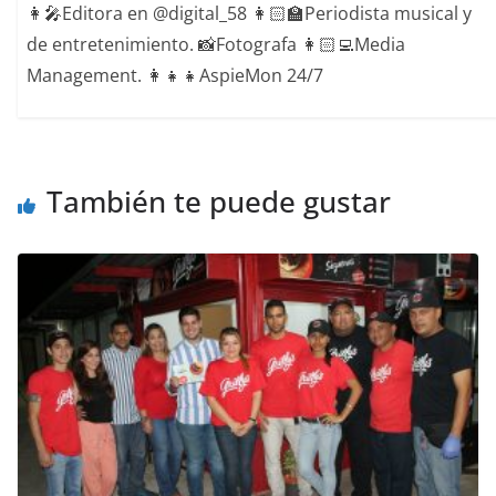
👩‍🎤Editora en @digital_58 👩🏻‍🏫Periodista musical y
de entretenimiento. 📸Fotografa 👩🏻‍💻Media
Management. 👩‍👧‍👧AspieMon 24/7
También te puede gustar