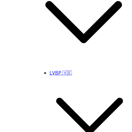
LVBP 🇻🇪