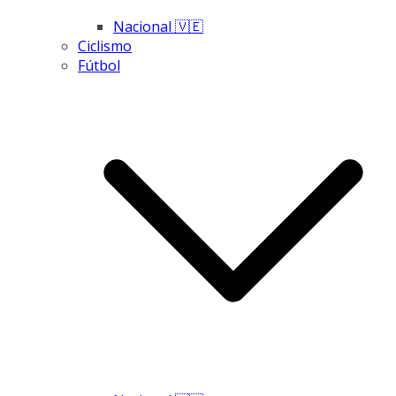
Nacional 🇻🇪
Ciclismo
Fútbol