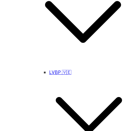
LVBP 🇻🇪