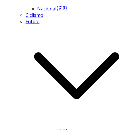
Nacional 🇻🇪
Ciclismo
Fútbol