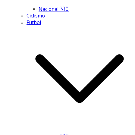
Nacional 🇻🇪
Ciclismo
Fútbol