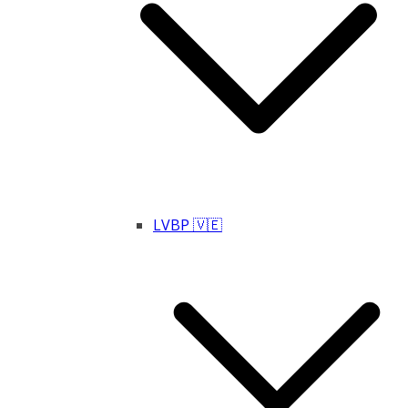
LVBP 🇻🇪