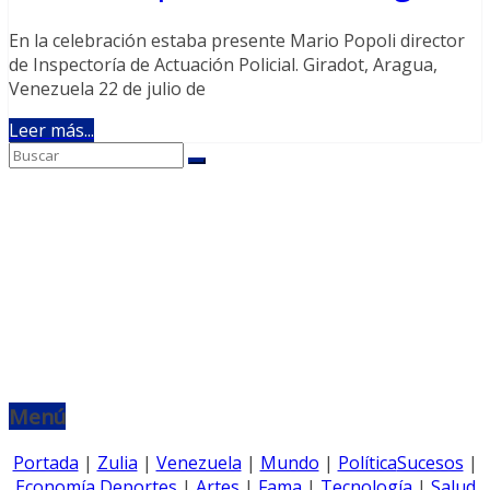
En la celebración estaba presente Mario Popoli director
de Inspectoría de Actuación Policial. Giradot, Aragua,
Venezuela 22 de julio de
Leer más...
Menú
Portada
|
Zulia
|
Venezuela
|
Mundo
|
Política
Sucesos
|
Economía
Deportes
|
Artes
|
Fama
|
Tecnología
|
Salud