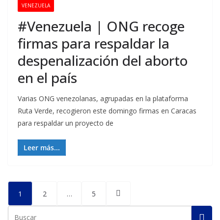
VENEZUELA
#Venezuela | ONG recoge
firmas para respaldar la
despenalización del aborto
en el país
Varias ONG venezolanas, agrupadas en la plataforma
Ruta Verde, recogieron este domingo firmas en Caracas
para respaldar un proyecto de
Leer más...
Posts
1
2
…
5
pagination